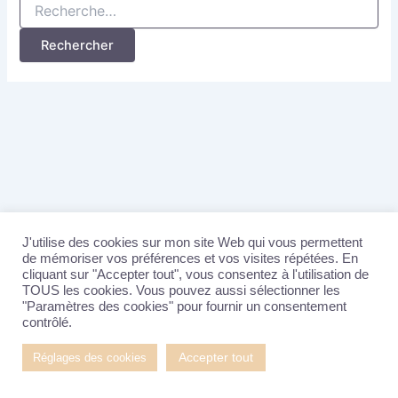
Rechercher :
J'utilise des cookies sur mon site Web qui vous permettent
de mémoriser vos préférences et vos visites répétées. En
Pour prendre contact
cliquant sur "Accepter tout", vous consentez à l'utilisation de
Mentions Légales
TOUS les cookies. Vous pouvez aussi sélectionner les
"Paramètres des cookies" pour fournir un consentement
Politique de confidentialité
contrôlé.
Copyright © 2026 Sandrine MARTIN - Thérapie St-Brieuc |
Accepter tout
Réglages des cookies
Propulsé par
Thème WordPress Astra